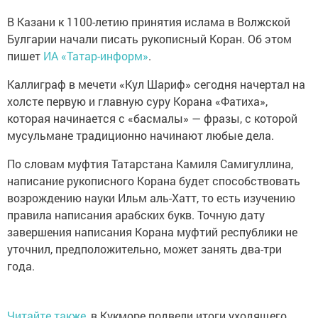
В Казани к 1100-летию принятия ислама в Волжской
Булгарии начали писать рукописный Коран. Об этом
пишет
ИА «Татар-информ»
.
Каллиграф в мечети «Кул Шариф» сегодня начертал на
холсте первую и главную суру Корана «Фатиха»,
которая начинается с «басмалы» — фразы, с которой
мусульмане традиционно начинают любые дела.
По словам муфтия Татарстана Камиля Самигуллина,
написание рукописного Корана будет способствовать
возрождению науки Ильм аль-Хатт, то есть изучению
правила написания арабских букв. Точную дату
завершения написания Корана муфтий республики не
уточнил, предположительно, может занять два-три
года.
Читайте также
, в Кукморе подвели итоги уходящего