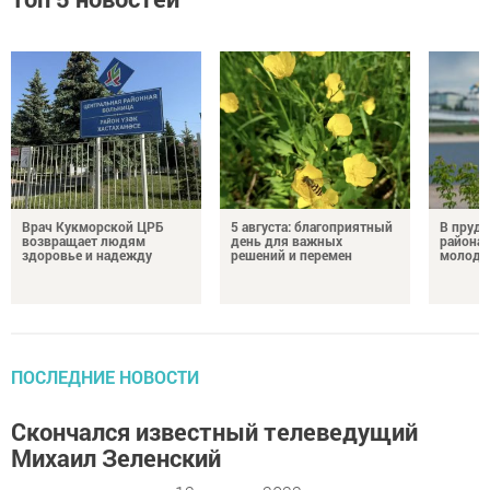
Врач Кукморской ЦРБ
5 августа: благоприятный
В пруду
возвращает людям
день для важных
района 
здоровье и надежду
решений и перемен
молодо
ПОСЛЕДНИЕ НОВОСТИ
Скончался известный телеведущий
Михаил Зеленский