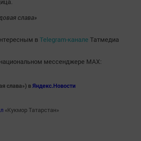
ица.
довая слава»
интересным в
Telegram-канале
Татмедиа
в национальном мессенджере MАХ:
ая слава») в
Яндекс.Новости
ал
«Кукмор Татарстан»