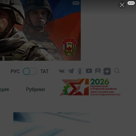
РУС
ТАТ
кция
Рубрики