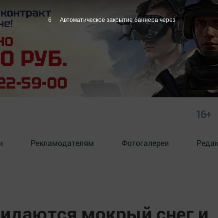
5
Автоматическое закрытие баннера через
16+
и
Рекламодателям
Фотогалереи
Реда
жидаются мокрый снег и