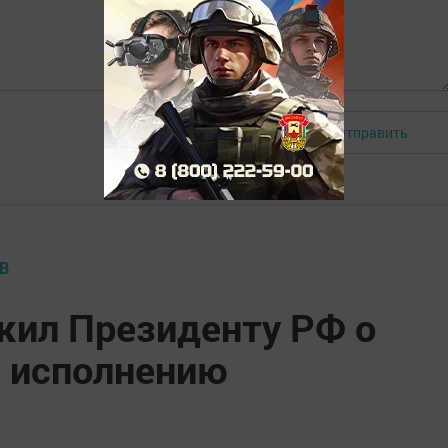
Отправить
Авторизоваться
В
жил Президенту РФ о
о исполнению