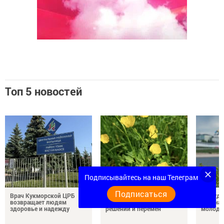
Топ 5 новостей
Подписывайтесь на наш Телеграм
Подписаться
Врач Кукморской ЦРБ
5 августа: благоприятный
В пруду
возвращает людям
день для важных
района 
здоровье и надежду
решений и перемен
молодо