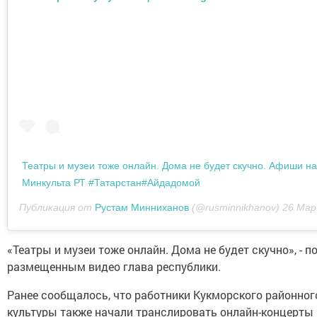
Театры и музеи тоже онлайн. Дома не будет скучно. Афиши на
Минкульта РТ #Татарстан#Айдадомой
Публикация от
Рустам Минниханов
(@rusminnikhanov)
26 Мар 20
«Театры и музеи тоже онлайн. Дома не будет скучно», - 
размещенным видео глава республики.
Ранее сообщалось, что работники Кукморского районно
культуры также начали транслировать онлайн-концерты