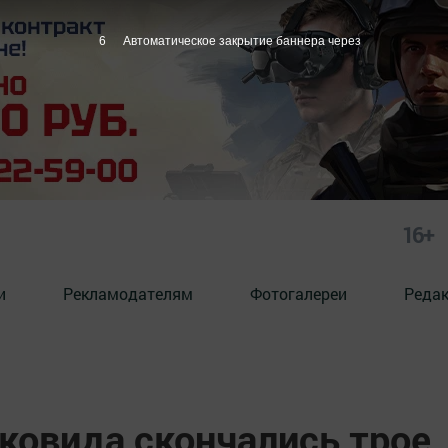
5
Автоматическое закрытие баннера через
16+
и
Рекламодателям
Фотогалереи
Реда
 ковида скончались трое