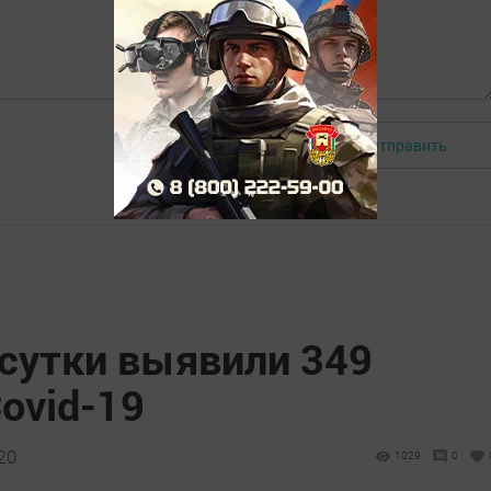
Отправить
Авторизоваться
 сутки выявили 349
ovid-19
20
1029
0