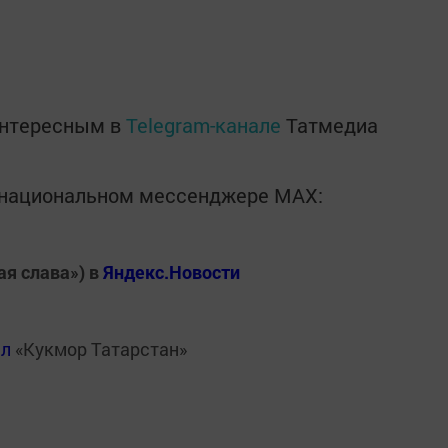
интересным в
Telegram-канале
Татмедиа
в национальном мессенджере MАХ:
ая слава») в
Яндекс.Новости
ал
«Кукмор Татарстан»