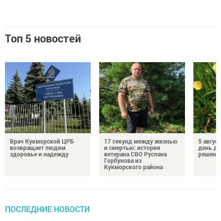
Топ 5 новостей
Врач Кукморской ЦРБ
17 секунд между жизнью
5 авгус
возвращает людям
и смертью: история
день д
здоровье и надежду
ветерана СВО Руслана
решений
Горбунова из
Кукморского района
ПОСЛЕДНИЕ НОВОСТИ