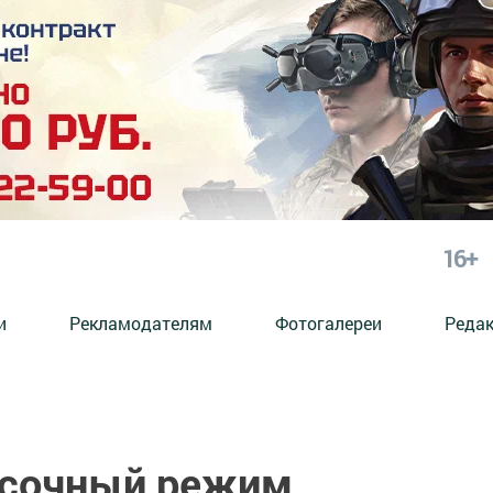
16+
и
Рекламодателям
Фотогалереи
Реда
асочный режим