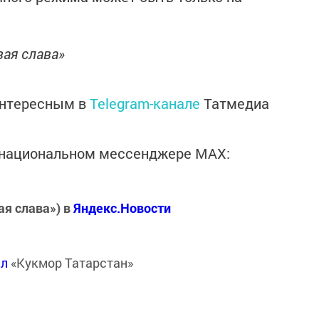
вая слава»
интересным в
Telegram-канале
Татмедиа
в национальном мессенджере MАХ:
ая слава») в
Яндекс.Новости
ал
«Кукмор Татарстан»