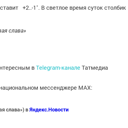
тавит +2..-1˚. В светлое время суток столбик
вая слава»
интересным в
Telegram-канале
Татмедиа
в национальном мессенджере MАХ:
ая слава») в
Яндекс.Новости