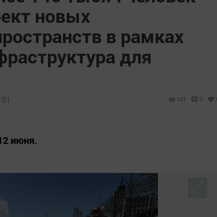
ект новых
ространств в рамках
фраструктура для
:51
335
0
12 июня.