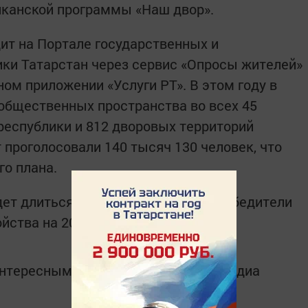
иканской программы «Наш двор».
ит на Портале государственных и
ки Татарстан через сервис «Опросы жителей»
льном приложении «Услуги РТ». В этом году в
 общественных пространства во всех 45
еспублики и 812 дворовых территорий
 проголосовали 140 тысяч 130 человек, что
го плана.
дет длиться по 12 июня. Объекты-победители
йства на 2026 год.
интересным в
Telegram-канале
Татмедиа