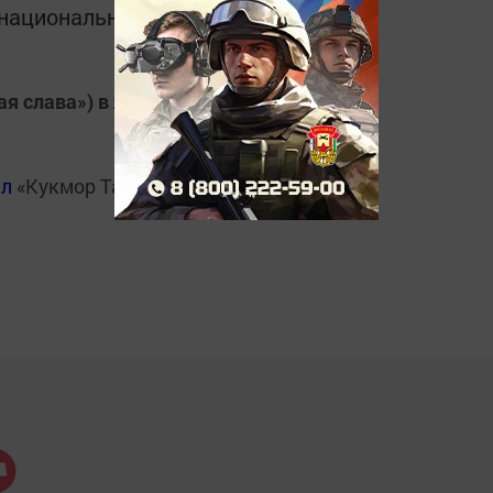
в национальном мессенджере MАХ:
ая слава») в
Яндекс.Новости
ал
«Кукмор Татарстан»