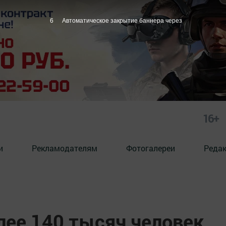
4
Автоматическое закрытие баннера через
16+
и
Рекламодателям
Фотогалереи
Реда
лее 140 тысяч человек