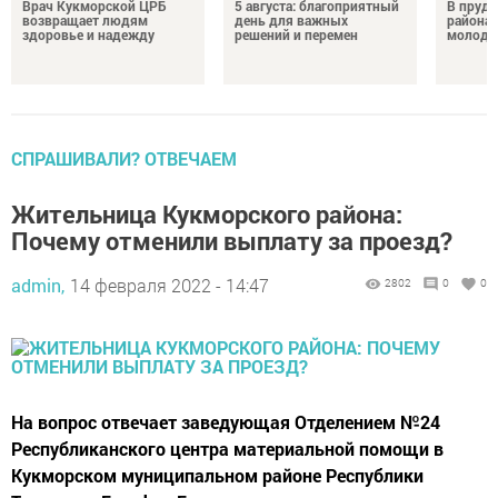
Врач Кукморской ЦРБ
5 августа: благоприятный
В пруду
возвращает людям
день для важных
района 
здоровье и надежду
решений и перемен
молодо
СПРАШИВАЛИ? ОТВЕЧАЕМ
Жительница Кукморского района:
Почему отменили выплату за проезд?
admin,
14 февраля 2022 - 14:47
2802
0
0
На вопрос отвечает заведующая Отделением №24
Республиканского центра материальной помощи в
Кукморском муниципальном районе Республики