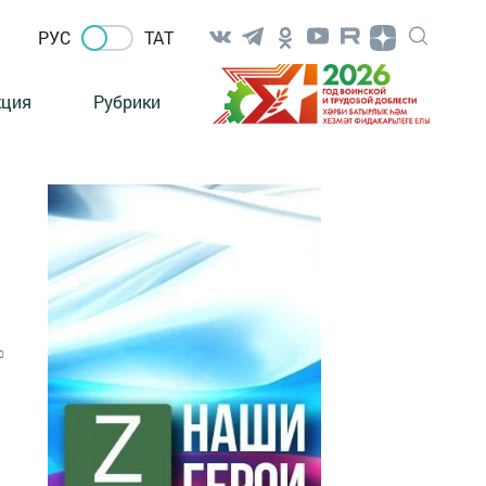
РУС
ТАТ
кция
Рубрики
0