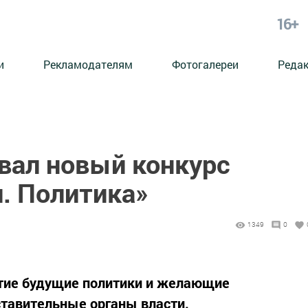
16+
и
Рекламодателям
Фотогалереи
Реда
вал новый конкурс
. Политика»
1349
0
стие будущие политики и желающие
ставительные органы власти.