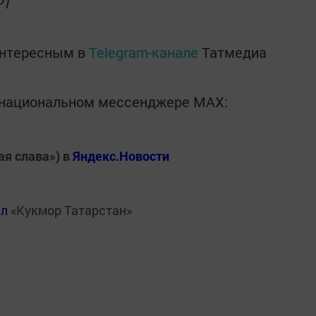
РТ
интересным в
Telegram-канале
Татмедиа
в национальном мессенджере MАХ:
ая слава») в
Яндекс.Новости
ал
«Кукмор Татарстан»