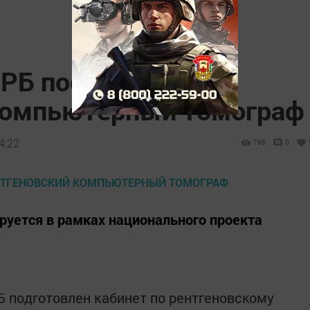
РБ поступит
компьютерный томограф
4:22
768
0
руется в рамках национального проекта
 подготовлен кабинет по рентгеновскому