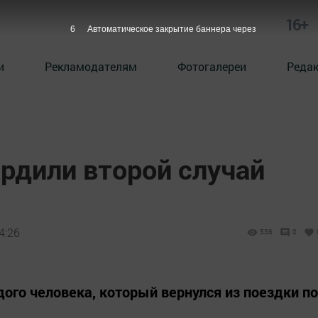
16+
5
Автоматическое закрытие баннера через
и
Рекламодателям
Фотогалереи
Реда
рдили второй случай
4:26
536
0
ого человека, который вернулся из поездки по