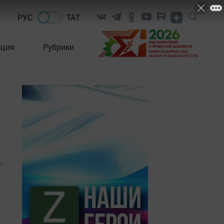
РУС
ТАТ
кция
Рубрики
0