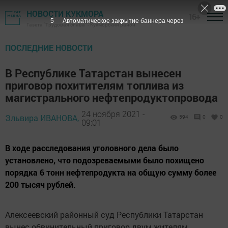
НОВОСТИ КУКМОРА
16+
4
Автоматическое закрытие баннера через
Газета "Трудовая слава" - Кукморский район
ПОСЛЕДНИЕ НОВОСТИ
В Республике Татарстан вынесен
приговор похитителям топлива из
магистрального нефтепродуктопровода
24 ноября 2021 -
Эльвира ИВАНОВА,
594
0
0
09:01
В ходе расследования уголовного дела было
установлено, что подозреваемыми было похищено
порядка 6 тонн нефтепродукта на общую сумму более
200 тысяч рублей.
Алексеевский районный суд Республики Татарстан
вынес обвинительный приговор двум жителям