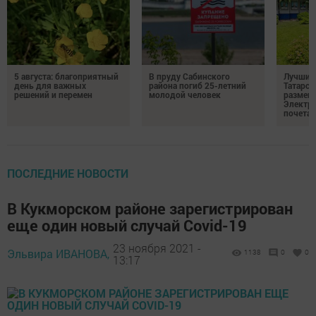
5 августа: благоприятный
В пруду Сабинского
Лучших
день для важных
района погиб 25-летний
Татарст
решений и перемен
молодой человек
размещ
Электр
почета
ПОСЛЕДНИЕ НОВОСТИ
В Кукморском районе зарегистрирован
еще один новый случай Covid-19
23 ноября 2021 -
Эльвира ИВАНОВА,
1138
0
0
13:17