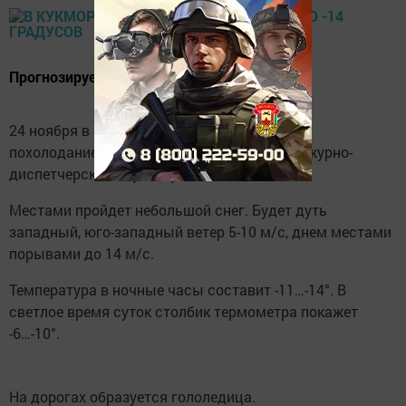
Прогнозируется ветер порывами до 14 м/с.
24 ноября в Кукморском районе ожидается
похолодание. Об этом сообщает Единая дежурно-
диспетчерская служба района.
Местами пройдет небольшой снег. Будет дуть
западный, юго-западный ветер 5-10 м/с, днем местами
порывами до 14 м/с.
Температура в ночные часы составит -11…-14°. В
светлое время суток столбик термометра покажет
-6…-10°.
На дорогах образуется гололедица.