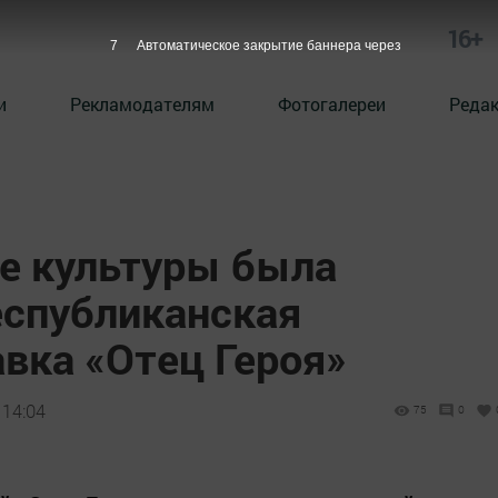
16+
5
Автоматическое закрытие баннера через
и
Рекламодателям
Фотогалереи
Реда
е культуры была
еспубликанская
вка «Отец Героя»
 14:04
75
0