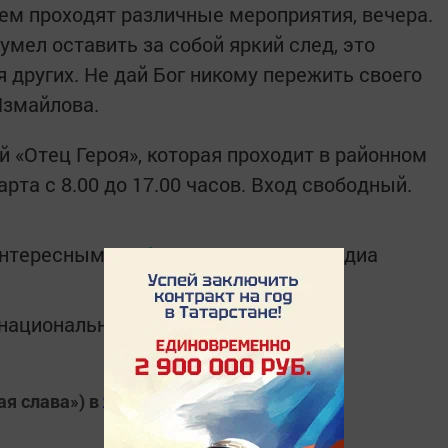
 нем проходят различные мероприятия, вечера.
сумел оставить за собой яркий след, это
я других. Не дай Бог никому пережить своего
Измайлова.
 «Отец Героя», которая проходит в районном
рта с 8.00 до 17.00 часов. Вход свободный.
интересным в
Telegram-канале
Татмедиа
в национальном мессенджере MАХ:
ая слава») в
Яндекс.Новости