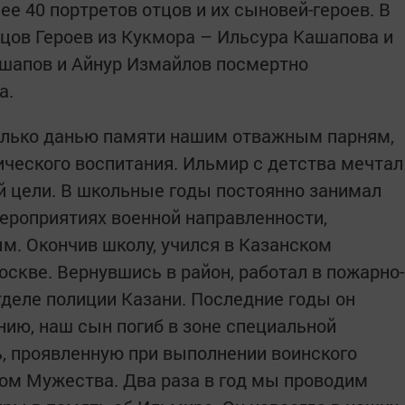
е 40 портретов отцов и их сыновей-героев. В
тцов Героев из Кукмора – Ильсура Кашапова и
шапов и Айнур Измайлов посмертно
а.
только данью памяти нашим отважным парням,
ического воспитания. Ильмир с детства мечтал
й цели. В школьные годы постоянно занимал
ероприятиях военной направленности,
м. Окончив школу, учился в Казанском
скве. Вернувшись в район, работал в пожарно-
тделе полиции Казани. Последние годы он
нию, наш сын погиб в зоне специальной
ь, проявленную при выполнении воинского
ном Мужества. Два раза в год мы проводим