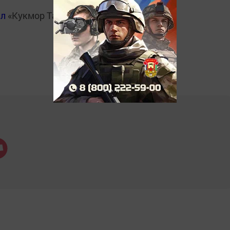
ал
«Кукмор Татарстан»