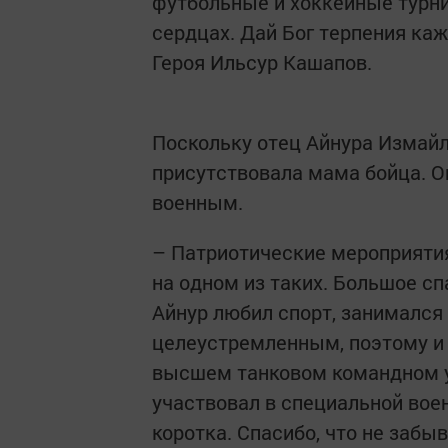
футбольные и хоккейные турни
сердцах. Дай Бог терпения каж
Героя Ильсур Кашапов.
Поскольку отец Айнура Измайл
присутствовала мама бойца. Он
военным.
– Патриотические мероприятия
на одном из таких. Большое с
Айнур любил спорт, занимался 
целеустремленным, поэтому и 
высшем танковом командном у
участвовал в специальной вое
коротка. Спасибо, что не забы