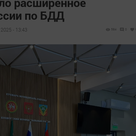
ло расширенное
ссии по БДД
2025 - 13:43
584
0