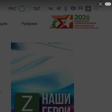
РУС
ТАТ
кция
Рубрики
0