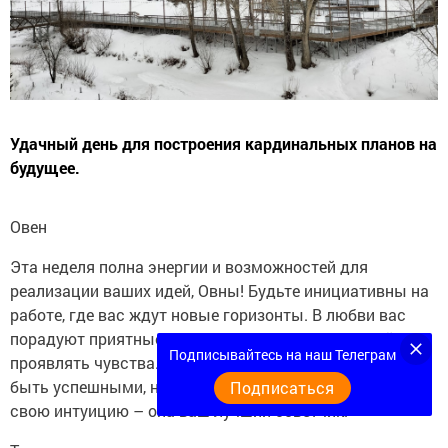
Удачный день для построения кардинальных планов на
будущее.
Овен
Эта неделя полна энергии и возможностей для
реализации ваших идей, Овны! Будьте инициативны на
работе, где вас ждут новые горизонты. В любви вас
порадуют приятные сюрпризы, так что не стесняйтесь
Подписывайтесь на наш Телеграм
проявлять чувства. Финансовые операции обещают
быть успешными, но будьте осторожны и слушайте
Подписаться
свою интуицию – она ваш лучший советчик.