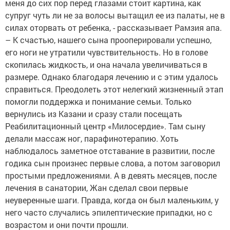
меня до сих пор перед глазами стоит картина, как
супруг чуть ли не за волосы вытащил ее из палаты, не в
силах оторвать от ребенка, - рассказывает Рамзия апа.
– К счастью, нашего сына прооперировали успешно,
его ноги не утратили чувствительность. Но в голове
скопилась жидкость, и она начала увеличиваться в
размере. Однако благодаря лечению и с этим удалось
справиться. Преодолеть этот нелегкий жизненный этап
помогли поддержка и понимание семьи. Только
вернулись из Казани и сразу стали посещать
Реабилитационный центр «Милосердие». Там сыну
делали массаж ног, парафинотерапию. Хоть
наблюдалось заметное отставание в развитии, после
годика сын произнес первые слова, а потом заговорил
простыми предложениями. А в девять месяцев, после
лечения в санатории, Жан сделал свои первые
неуверенные шаги. Правда, когда он был маленьким, у
него часто случались эпилептические припадки, но с
возрастом и они почти прошли.