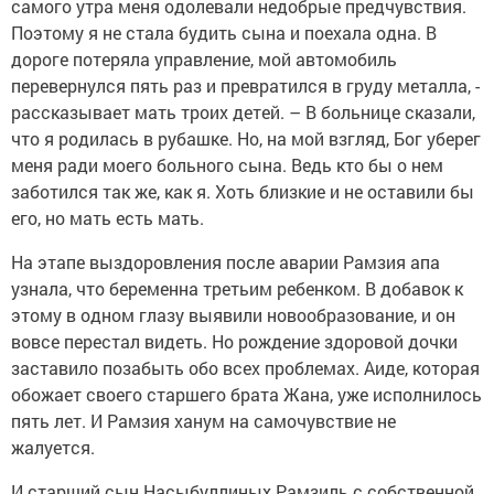
самого утра меня одолевали недобрые предчувствия.
Поэтому я не стала будить сына и поехала одна. В
дороге потеряла управление, мой автомобиль
перевернулся пять раз и превратился в груду металла, -
рассказывает мать троих детей. – В больнице сказали,
что я родилась в рубашке. Но, на мой взгляд, Бог уберег
меня ради моего больного сына. Ведь кто бы о нем
заботился так же, как я. Хоть близкие и не оставили бы
его, но мать есть мать.
На этапе выздоровления после аварии Рамзия апа
узнала, что беременна третьим ребенком. В добавок к
этому в одном глазу выявили новообразование, и он
вовсе перестал видеть. Но рождение здоровой дочки
заставило позабыть обо всех проблемах. Аиде, которая
обожает своего старшего брата Жана, уже исполнилось
пять лет. И Рамзия ханум на самочувствие не
жалуется.
И старший сын Насыбуллиных Рамзиль с собственной