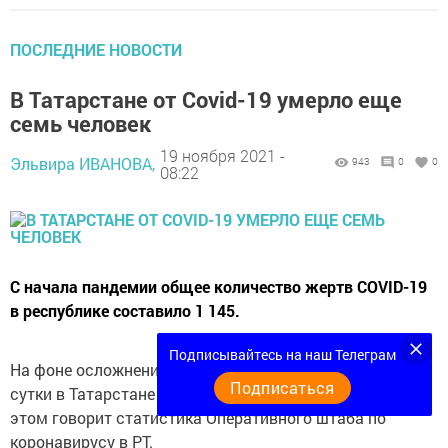
ПОСЛЕДНИЕ НОВОСТИ
В Татарстане от Covid-19 умерло еще
семь человек
19 ноября 2021 -
Эльвира ИВАНОВА,
943
0
0
08:22
С начала пандемии общее количество жертв COVID-19
в республике составило 1 145.
Подписывайтесь на наш Телеграм
На фоне осложнений от коронавируса за минувшие
Подписаться
сутки в Татарстане скончалось еще семь человек. Об
этом говорит статистика Оперативного штаба по
коронавирусу в РТ.