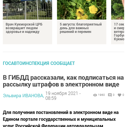
Врач Кукморской ЦРБ
5 августа: благоприятный
17 сек
возвращает людям
день для важных
и смерт
здоровье и надежду
решений и перемен
ветеран
Горбуно
Кукмор
ГОСАВТОИНСПЕКЦИЯ СООБЩАЕТ
В ГИБДД рассказали, как подписаться на
рассылку штрафов в электронном виде
19 ноября 2021 -
Эльвира ИВАНОВА,
1960
0
0
08:59
Для получения постановлений в электронном виде на
Едином портале государственных и муниципальных
услуг Российской Федерации автовладельцам