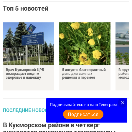
Топ 5 новостей
Врач Кукморской ЦРБ
5 августа: благоприятный
В пруду
возвращает людям
день для важных
района 
здоровье и надежду
решений и перемен
молодо
Подписывайтесь на наш Телеграм
ПОСЛЕДНИЕ НОВОСТИ
Подписаться
В Кукморском районе в четверг
ожидается понижение температуры