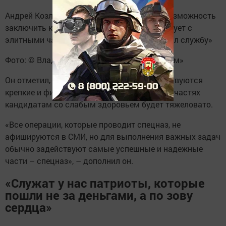
Андрей Козлов: «Сейчас у нас появилась возможность
заключить контракт тем, кто себя ассоциирует с
элитными частями или ранее в них проходил службу»
Фото: © Владимир Васильев / «Татар-информ»
Он отметил, что среди кандидатов приветствуются
крепкие и физически развитые – в элитных частях
кандидатам со слабым здоровьем будет тяжеловато.
«Все операции, которые проводит спецназ, не
афишируются в СМИ, но для выполнения важных задач
обычно задействуют самые успешные и надежные
части – спецназ», – дополнил он.
«Служат у нас патриоты, которые
пошли не за деньгами, а по зову
сердца»