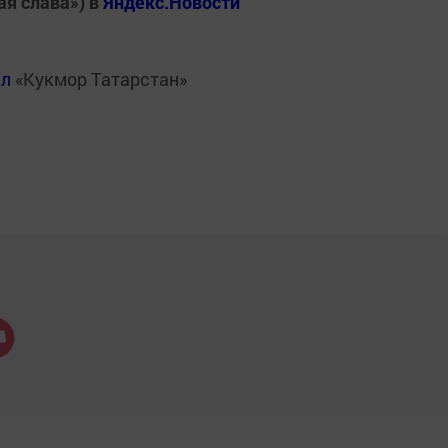
ая слава») в
Яндекс.Новости
ал
«Кукмор Татарстан»