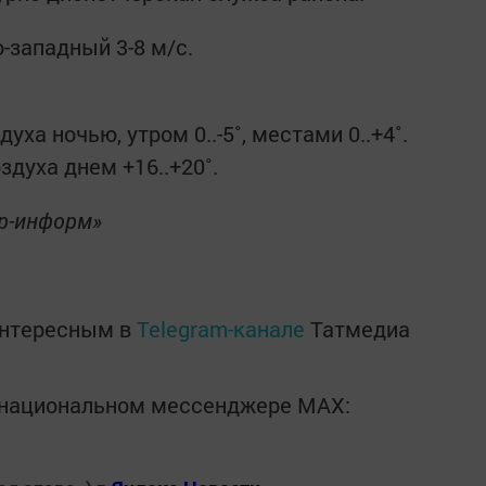
-западный 3-8 м/с.
ха ночью, утром 0..-5˚, местами 0..+4˚.
духа днем +16..+20˚.
ор-информ»
интересным в
Telegram-канале
Татмедиа
в национальном мессенджере MАХ: