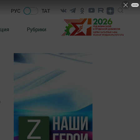
РУС
ТАТ
кция
Рубрики
1