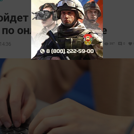
ройдет обучающий
по онлайн-торговле
14:36
397
0