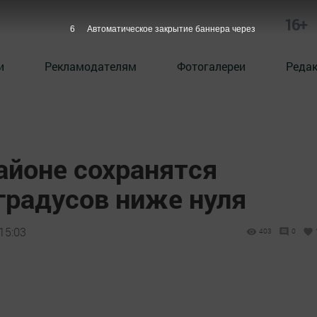
16+
5
Автоматическое закрытие баннера через
и
Рекламодателям
Фотогалереи
Реда
айоне сохранятся
градусов ниже нуля
15:03
403
0