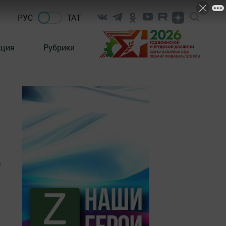
РУС
ТАТ
кция
Рубрики
1