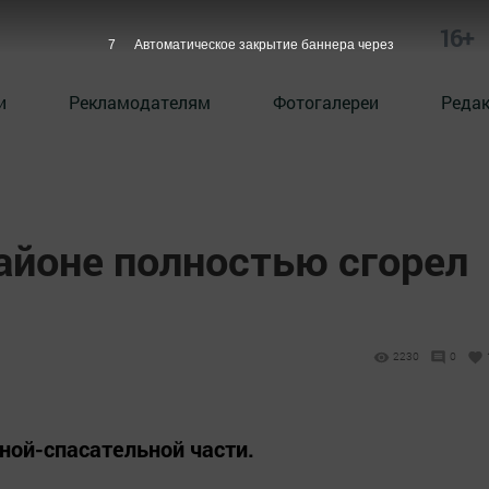
16+
6
Автоматическое закрытие баннера через
и
Рекламодателям
Фотогалереи
Реда
айоне полностью сгорел
2230
0
ной-спасательной части.