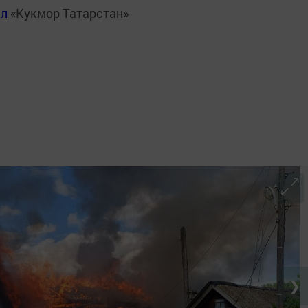
ал
«Кукмор Татарстан»
❯