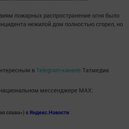
виям пожарных распространение огня было
инцидента нежилой дом полностью сгорел, но
интересным в
Telegram-канале
Татмедиа
в национальном мессенджере MАХ:
ая слава») в
Яндекс.Новости