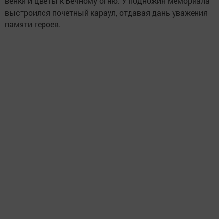
венки и цветы к Вечному огню. У подножия мемориала
выстроился почетный караул, отдавая дань уважения
памяти героев.