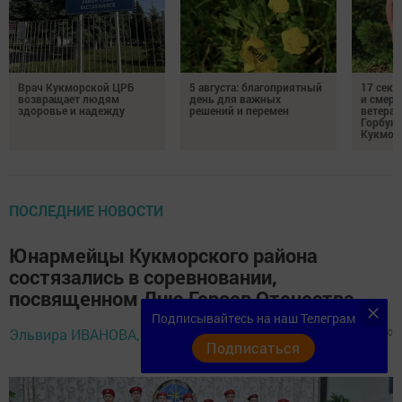
Врач Кукморской ЦРБ
5 августа: благоприятный
17 сек
возвращает людям
день для важных
и смерт
здоровье и надежду
решений и перемен
ветеран
Горбуно
Кукмор
ПОСЛЕДНИЕ НОВОСТИ
Юнармейцы Кукморского района
состязались в соревновании,
посвященном Дню Героев Отечества
Подписывайтесь на наш Телеграм
9 декабря 2024 -
Эльвира ИВАНОВА,
402
0
0
10:30
Подписаться