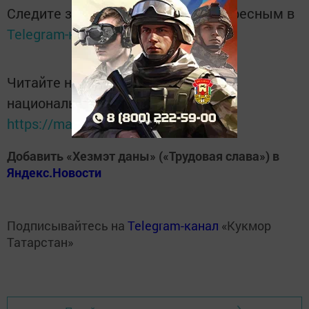
Следите за самым важным и интересным в
Telegram-канале
Татмедиа
Читайте новости Татарстана в
национальном мессенджере MАХ:
https://max.ru/tatmedia
Добавить «Хезмэт даны» («Трудовая слава») в
Яндекс.Новости
Подписывайтесь на
Telegram-канал
«Кукмор
Татарстан»