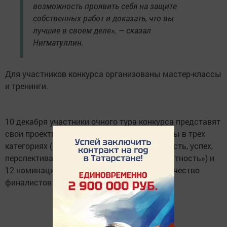
возможность проявить себя на защите
собственных работ и доказать, что вы
лучшие в своем деле», — сказал
Нигматуллин.
Для участников конкурса организованы мастер-классы
и тренинги.
10 декабря участники очного тура конкурса представят
свои проекты. Победители будут определены в трех
категориях («Будущие инженеры», «Молодость, успех,
перспектива», «Опыт, достижение, компетентность») и
12 номинациях. Таким образом, общее количество
финалистов составит 36 человек.