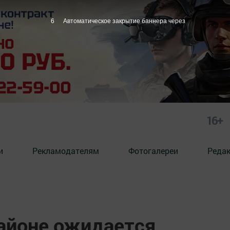
4
Автоматическое закрытие баннера через
16+
и
Рекламодателям
Фотогалереи
Реда
айоне ожидается