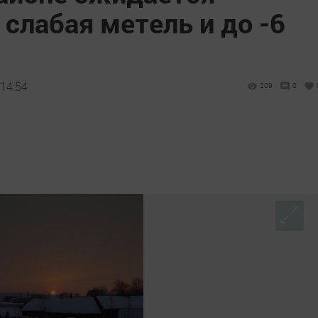
 слабая метель и до -6
 14:54
209
0