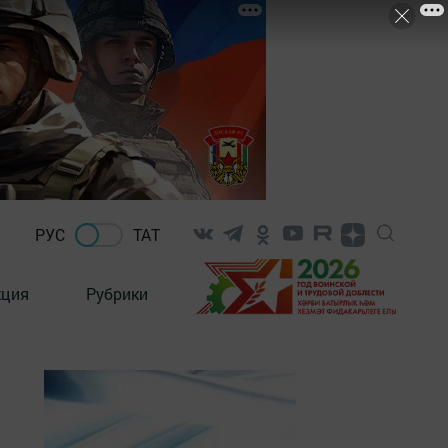
РУС
ТАТ
кция
Рубрики