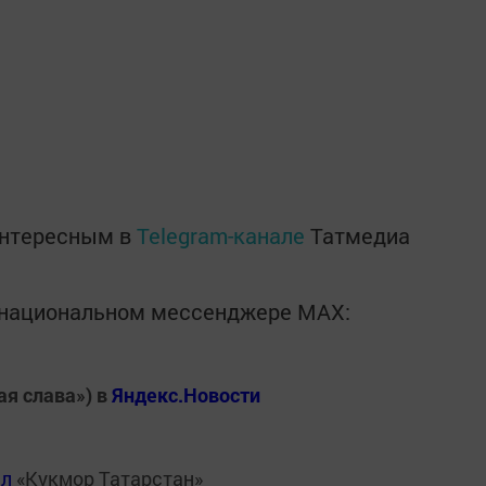
интересным в
Telegram-канале
Татмедиа
в национальном мессенджере MАХ:
ая слава») в
Яндекс.Новости
ал
«Кукмор Татарстан»