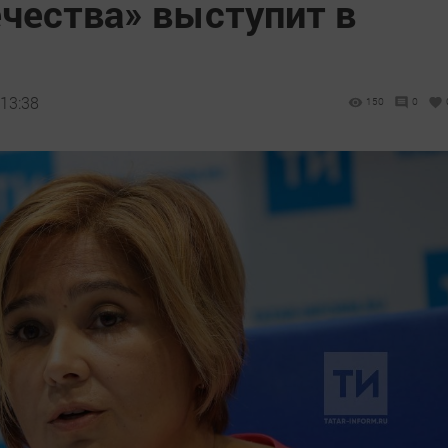
чества» выступит в
 13:38
150
0