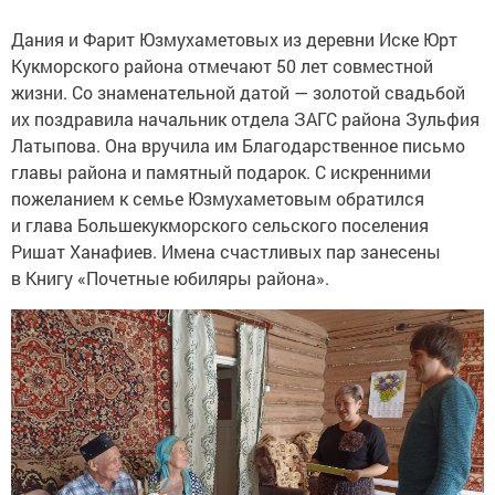
Дания и Фарит Юзмухаметовых из деревни Иске Юрт
Кукморского района отмечают 50 лет совместной
жизни. Со знаменательной датой — золотой свадьбой
их поздравила начальник отдела ЗАГС района Зульфия
Латыпова. Она вручила им Благодарственное письмо
главы района и памятный подарок. С искренними
пожеланием к семье Юзмухаметовым обратился
и глава Большекукморского сельского поселения
Ришат Ханафиев. Имена счастливых пар занесены
в Книгу «Почетные юбиляры района».