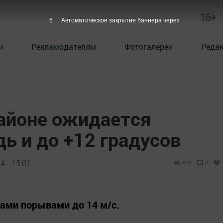
16+
5
Автоматическое закрытие баннера через
и
Рекламодателям
Фотогалереи
Реда
айоне ожидается
ь и до +12 градусов
4 - 15:01
329
0
тами порывами до 14 м/с.