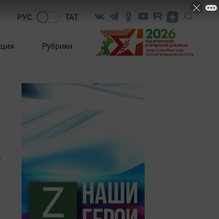
РУС
ТАТ
кция
Рубрики
1