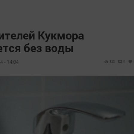
жителей Кукмора
ется без воды
4 - 14:04
322
0