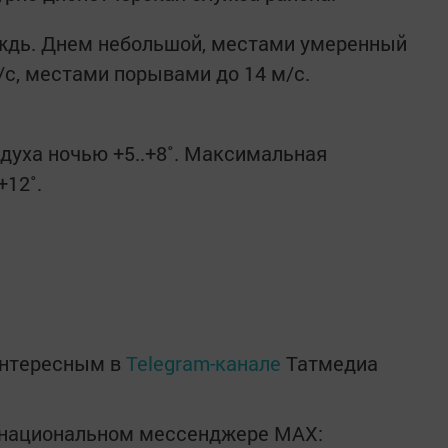
ждь. Днем небольшой, местами умеренный
/с, местами порывами до 14 м/с.
уха ночью +5..+8˚. Максимальная
+12˚.
интересным в
Telegram-канале
Татмедиа
в национальном мессенджере MАХ: