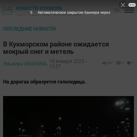
НОВОСТИ КУКМОРА
16+
4
Автоматическое закрытие баннера через
Газета "Трудовая слава" - Кукморский район
ПОСЛЕДНИЕ НОВОСТИ
В Кукморском районе ожидается
мокрый снег и метель
16 января 2025 -
Эльвира ИВАНОВА,
267
0
1
15:37
На дорогах образуется гололедица.