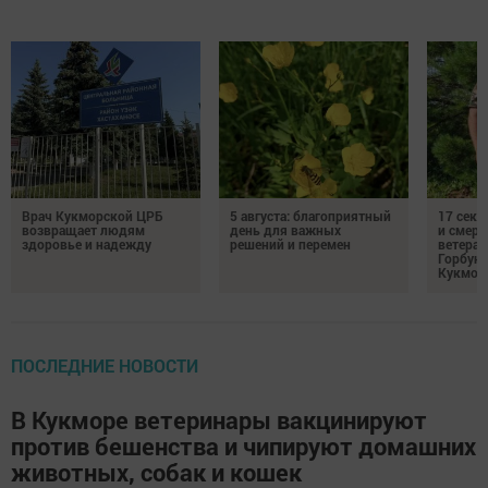
Врач Кукморской ЦРБ
5 августа: благоприятный
17 сек
возвращает людям
день для важных
и смерт
здоровье и надежду
решений и перемен
ветеран
Горбуно
Кукмор
ПОСЛЕДНИЕ НОВОСТИ
В Кукморе ветеринары вакцинируют
против бешенства и чипируют домашних
животных, собак и кошек