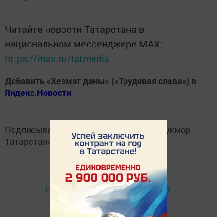
Читайте новости Татарстана в
национальном мессенджере MАХ:
https://max.ru/tatmedia
Добавить «Хезмэт даны» («Трудовая слава») в
Яндекс.Новости
Подписывайтесь на
Telegram-канал
«Кукмор
Татарстан»
Перейти на страницу новости