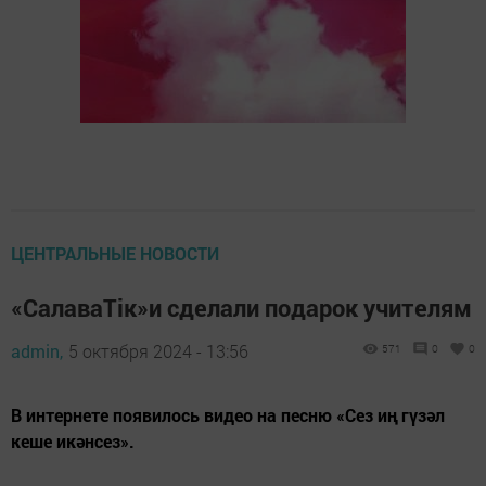
ЦЕНТРАЛЬНЫЕ НОВОСТИ
«СалаваТік»и сделали подарок учителям
admin,
5 октября 2024 - 13:56
571
0
0
В интернете появилось видео на песню «Сез иң гүзәл
кеше икәнсез».