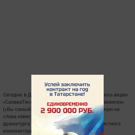
Сег
одня, в День учителя, в интернете появилось видео
«СалаваТік»ов на песню «Сез иң гүзәл кеше икәнсез»
(«Вы самый прекрасный человек»), написанную на
слова известного поэта, писателя-прозаика,
драматурга Фаниса Яруллина и музыку известного
композитора Ахмета Хайрутдинова.