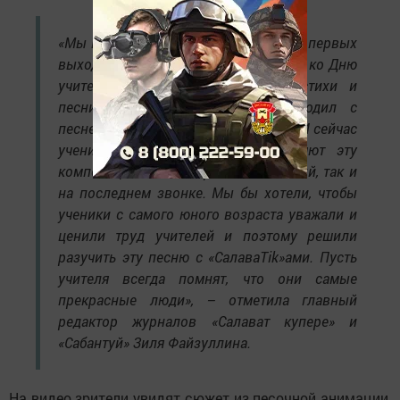
«Мы все с большим волнением ждем первых
выходных октября. В школьные годы ко Дню
учителя мы заучивали наизусть стихи и
песни. И каждый праздник проходил с
песней «Сез иң гүзәл кеше икәнсез». И сейчас
ученики с удовольствием исполняют эту
композицию, как на празднике знаний, так и
на последнем звонке. Мы бы хотели, чтобы
ученики с самого юного возраста уважали и
ценили труд учителей и поэтому решили
разучить эту песню с «СалаваTik»ами. Пусть
учителя всегда помнят, что они самые
прекрасные люди», – отметила главный
редактор журналов «Салават купере» и
«Сабантуй» Зиля Файзуллина.
На видео зрители увидят сюжет из песочной анимации,