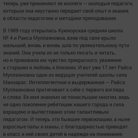
теперь уже применяют ее коллеги — молодые педагоги,
которым она неустанно передает свой опыт и знания
в области педагогики и методики преподавания.
В 1989 году открылась Кукморская средняя школа
№ 4 и Раиса Муллаяновна, взяв под свое крыло
малышей, вновь и вновь шла по увлекательному пути
знаний. Она учила их не только писать и читать,
но и прививала им чувство прекрасного, уважение
к старшим и любовь к близким. И вот уже 17 лет Райса
Муллаяновна один из ведущих учителей школы села
Манзарас. Интеллигентная и выдержанная — Райса
Муллаяновна притягивает к себе с первого взгляда
и слова. Ее имя знакомо не понаслышке многим, ведь
не одно поколение ребятишек нашего города и села
взращено и выпестовано этим талантливым
педагогом. И теперь эти бывшие первоклашки, а ныне
взрослые папы и мамы, с благодарностью приводят
в класс к ней своих детей в надежде на понимание,