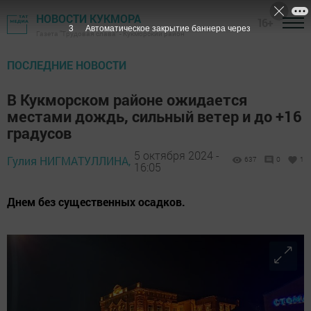
НОВОСТИ КУКМОРА
16+
2
Автоматическое закрытие баннера через
Газета "Трудовая слава" - Кукморский район
ПОСЛЕДНИЕ НОВОСТИ
В Кукморском районе ожидается
местами дождь, сильный ветер и до +16
градусов
5 октября 2024 -
Гулия НИГМАТУЛЛИНА,
637
0
1
16:05
Днем без существенных осадков.