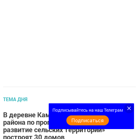
ТЕМА ДНЯ
Подписывайтесь на наш Телеграм
В деревне Камышлы Кукморского
Подписаться
района по программе «Комплексное
развитие сельских территорий»
построят 30 домов