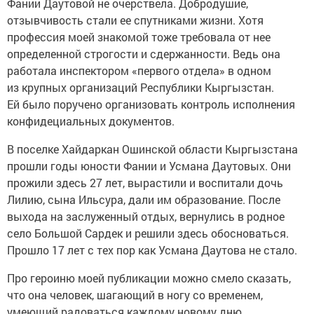
Фании Даутовой не очерствела. Добродушие,
отзывчивость стали ее спутниками жизни. Хотя
профессия моей знакомой тоже требовала от нее
определенной строгости и сдержанности. Ведь она
работала инспектором «первого отдела» в одном
из крупных организаций Республики Кыргызстан.
Ей было поручено организовать контроль исполнения
конфидециальных документов.
В поселке Хайдаркан Ошинской области Кыргызстана
прошли годы юности Фании и Усмана Даутовых. Они
прожили здесь 27 лет, вырастили и воспитали дочь
Лилию, сына Ильсура, дали им образование. После
выхода на заслуженный отдых, вернулись в родное
село Большой Сардек и решили здесь обосноваться.
Прошло 17 лет с тех пор как Усмана Даутова не стало.
Про героиню моей публикации можно смело сказать,
что она человек, шагающий в ногу со временем,
умеющий радоваться каждому новому дню.