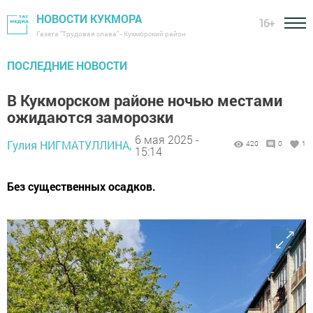
НОВОСТИ КУКМОРА
16+
Газета "Трудовая слава" - Кукморский район
ПОСЛЕДНИЕ НОВОСТИ
В Кукморском районе ночью местами
ожидаются заморозки
6 мая 2025 -
Гулия НИГМАТУЛЛИНА,
420
0
1
15:14
Без существенных осадков.