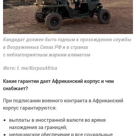
Кандидат должен быть годным к прохождению службы
в Вооруженных Силах РФ и в странах
с неблагоприятным жарким климатом
Фото: t. me/KorpusAfrica
Какие гарантии дает Африканский корпус и чем
снабжает?
При подписании военного контракта в Африканский
корпус гарантируются:
выплаты в иностранной валюте во время
нахождения за границей;
медицинское обеспечение и все социальные