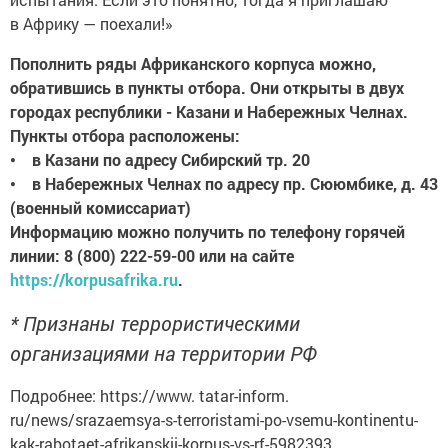
в Африку — поехали!»
Пополнить ряды Африканского корпуса можно,
обратившись в пункты отбора. Они открыты в двух
городах республики - Казани и Набережных Челнах.
Пункты отбора расположены:
• в Казани по адресу Сибирский тр. 20
• в Набережных Челнах по адресу пр. Сююмбике, д. 43
(военный комиссариат)
Информацию можно получить по телефону горячей
линии: 8 (800) 222-59-00 или на сайте
https://korpusafrika.ru
.
* Признаны террористическими
организациями на территории РФ
Подробнее: https://www. tatar-inform.
ru/news/srazaemsya-s-terroristami-po-vsemu-kontinentu-
kak-rabotaet-afrikanskii-korpus-vs-rf-5982393