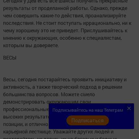
Сегодня у Дев есть все шансы получить прекрасные
результаты от проделанной работы. Однако, прежде
чем совершить какие-то действия, проанализируйте
последствия. Не стоит поступать иррационально, ни к
чему хорошему это не приведет. Прислушивайтесь к
мнению к окружающих, особенно к специалистам,
которым вы доверяете.
ВЕСЫ
Весы, сегодня постарайтесь проявить инициативу и
активность, а также творческий подход в решении
большинства вопросов. Можете смело
демонстрировать окружающим свои
профессиональные способности и умение добиваться
Подписывайтесь на наш Телеграм
высоких результатов. Это укрепит ваши лидерские
Подписаться
позиции, и отлично повлияет на ваше продвижение по
карьерной лестнице. Уважайте других людей и
постарайтесь не делить их на богатых и бедных.