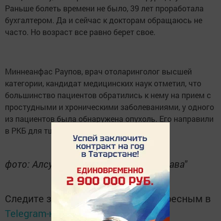
Раньше болеть времени не было, 39 лет проработала
бухгалтером. Да и сейчас к докторам обращаюсь не
часто. Но возраст все равно берет свое.
Миннеанфас Раупов, врач отоларинголог высшей
категории, кандидат медицинских наук отметил, что
большинство пациентов обратились к нему на прием с
простудными и хроническими заболеваниями, у одного
из пациентов была обнаружена опухоль. Его направили
в РКБ для тщательного обследования.
фото: Алсу Гатауллина/ "Трудовая слава"
Следите за самым важным и интересным в
Telegram-канале
Татмедиа