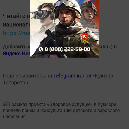
Читайте новости Татарстана в
национальном мессенджере MАХ:
https://max.ru/tatmedia
Добавить «Хезмэт даны» («Трудовая слава») в
Яндекс.Новости
Подписывайтесь на
Telegram-канал
«Кукмор
Татарстан»