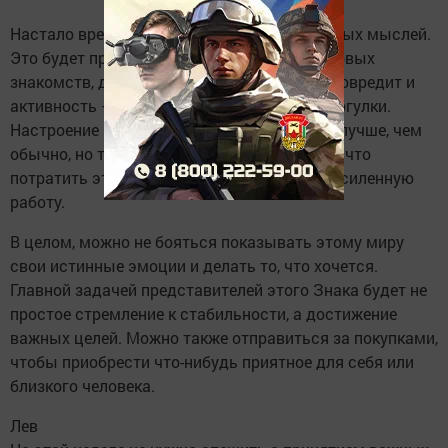
Настало время для избавления от негативных мыслей.
Это будет прекрасная неделя для поиска новых
знакомств, для развлечений и отдыха. Не повредит и
активность — полезными станут долгие прогулки.
Настроение и физическое состояние будут лучше, чем
обычно, но только самим Ракам решать, на что
потратить этот период — на отдых или на усиленную
работу.
В целом, можно не бояться показывать этому миру
свои истинные эмоции и делать то, что хочется.
Главной задачей представителей этого Знака будет не
простое стремление к стабильности, а достижение
важных целей. Можно также отправиться за покупками,
чтобы приобрести что-нибудь приятное для себя или
близкого человека.
Лев