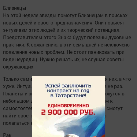
Близнецы
На этой неделе звезды помогут Близнецам в поисках
новых целей и своего предназначения. Они повысят
энтузиазм этих людей и их творческий потенциал.
Представителям этого Знака будут полезны духовные
практики. К сожалению, в эти семь дней не исключено
появление новых проблем. Не стоит паниковать при
виде неурядиц. Нужно решать их, не слушая советы
окружающих.
Только сами Близнецы знают, что лучше для них, а что
хуже. Интуиция спасет их от фиаско, причем не раз.
Планеты и звезды ближе к концу недели окажутся в
небольшом диссонансе, что станет сигналом к
самостоятельным действиям. Близнецы не смогут
найти своего счастья, если будут постоянно
полагаться на помощь других людей.
Рак