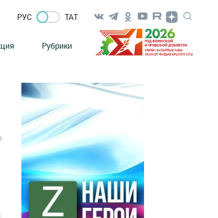
РУС
ТАТ
кция
Рубрики
0