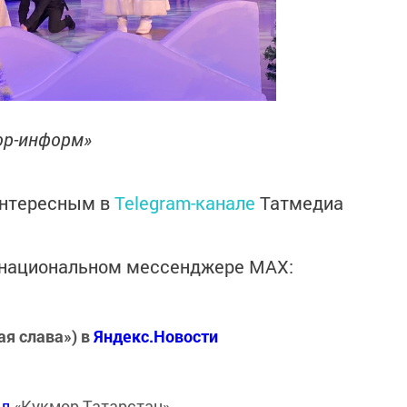
мор-информ»
интересным в
Telegram-канале
Татмедиа
в национальном мессенджере MАХ:
ая слава») в
Яндекс.Новости
ал
«Кукмор Татарстан»