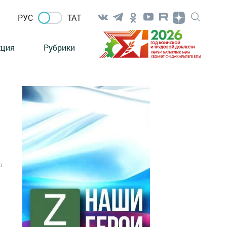
РУС
ТАТ
кция
Рубрики
0