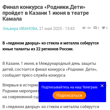
Финал конкурса «Родники.Дети»
пройдет в Казани 1 июня в театре
Камала
Эльвира ИВАНОВА,
21 мая 2025 - 13:43
190
0
0
В «ледяном дворце» из стекла и металла соберутся
юные таланты из 22 регионов России.
В Казани, 1 июня, в Международный день защиты
детей, состоится финал конкурса «Родники. Дети»,
сообщает пресс-служба конкурса.
Впервые в истории Национального движения Газманов-
Подписывайтесь на наш Телеграм
Родники мероприятие пройдет в столице Татарстана,
Подписаться
на современной сцене театра им. Г. Камала.
В «ледяном дворце» из стекла и металла соберутся