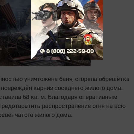
лностью уничтожена баня, сгорела обрешётка
 повреждён карниз соседнего жилого дома.
тавила 68 кв. м. Благодаря оперативным
редотвратить распространение огня на всю
ревенчатого жилого дома.