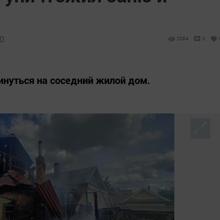
40
2064
0
нуться на соседний жилой дом.