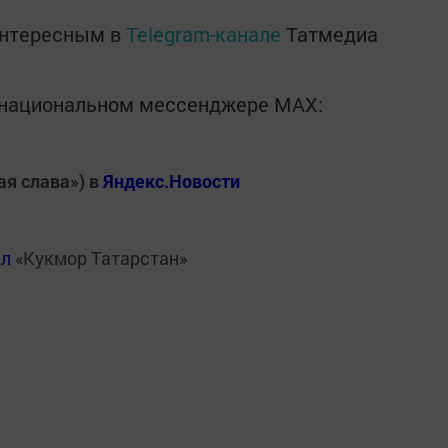
интересным в
Telegram-канале
Татмедиа
в национальном мессенджере MАХ:
ая слава») в
Яндекс.Новости
ал
«Кукмор Татарстан»