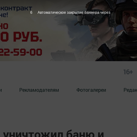
4
Автоматическое закрытие баннера через
16+
и
Рекламодателям
Фотогалереи
Реда
ь уничтожил баню и