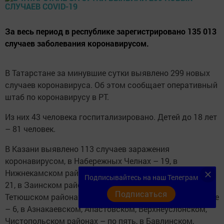
За весь период в республике зарегистрировано 135 013
случаев заболевания коронавирусом.
В Татарстане за минувшие сутки выявлено 299 новых
случаев коронавируса. Об этом сообщает оперативный
штаб по коронавирусу в РТ.
Из них 43 человека госпитализировано. Детей до 18 лет
– 81 человек.
В Казани выявлено 113 случаев заражения
коронавирусом, в Набережных Челнах – 19, в
Нижнекамском районе – 27, в Альметьевском районе –
Подписывайтесь на наш Телеграм
21, в Заинском районе – 11, в Алексеевском, Арском,
Подписаться
Тетюшском районах – по семь, в Мамадышском районе
– 6, в Азнакаевском, Апастовском, Верхнеуслонском,
Чистопольском районах – по пять, в Бавлинском,