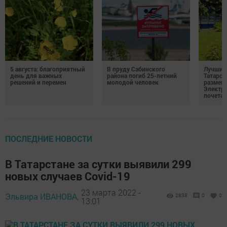
5 августа: благоприятный
В пруду Сабинского
Лучших
день для важных
района погиб 25-летний
Татарст
решений и перемен
молодой человек
размещ
Электр
почета
ПОСЛЕДНИЕ НОВОСТИ
В Татарстане за сутки выявили 299
новых случаев Covid-19
23 марта 2022 -
Эльвира ИВАНОВА,
2838
0
0
13:01