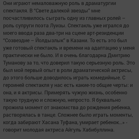
Они играют немаловажную роль в драматургии
спектакля. В “Свете далекой звезды” мне
посчастливилось сыграть одну из главных ролей –
роль супруги поэта Луизы. Спектакль уже игрался до
моего ввода раза два-три на сцене арт-резиденции
“Созвездие – Йолдызлык” в Казани. То есть это был
уже готовый спектакль и времени на адаптацию у меня
практически не было. И я очень благодарна Дмитрию
Туманову за то, что доверил такую серьезную роль. Это
был мой первый опыт в роли драматической актрисы,
до этого больше доводилось играть комедийные. С
героиней спектакля у нас есть какие-то общие черты: и
она, и я актрисы. Примерять чужую жизнь, особенно
такую трудную и сложную, непросто. Я буквально
прожила момент от знакомства до рождения ребенка,
растворялась в танце. Сложнее было играть моменты,
когда забирают Хасана Туфана, умирает ребенок…» -
говорит молодая актриса Айгуль Хабибуллина.