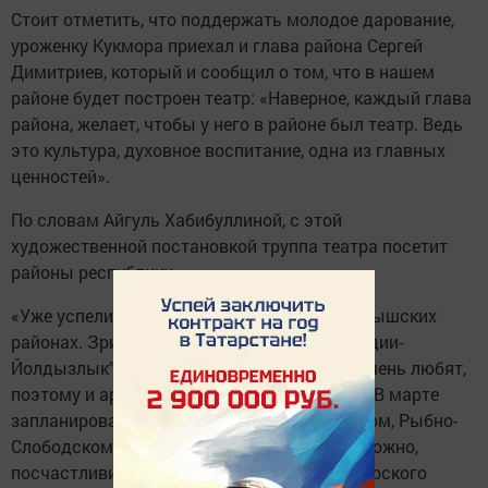
Стоит отметить, что поддержать молодое дарование,
уроженку Кукмора приехал и глава района Сергей
Димитриев, который и сообщил о том, что в нашем
районе будет построен театр: «Наверное, каждый глава
района, желает, чтобы у него в районе был театр. Ведь
это культура, духовное воспитание, одна из главных
ценностей».
По словам Айгуль Хабибуллиной, с этой
художественной постановкой труппа театра посетит
районы республики.
«Уже успели побывать в Буинских и Мамадышских
районах. Зрители тепло приняли. О “Созвездии-
Йолдызлык” в Татарстане уже все знают, очень любят,
поэтому и артистов встречают с любовью. В марте
запланированы показы в Камско-Устьинском, Рыбно-
Слободском и Аксубаевском районах. Возможно,
посчастливится выступить на сцене Кукморского