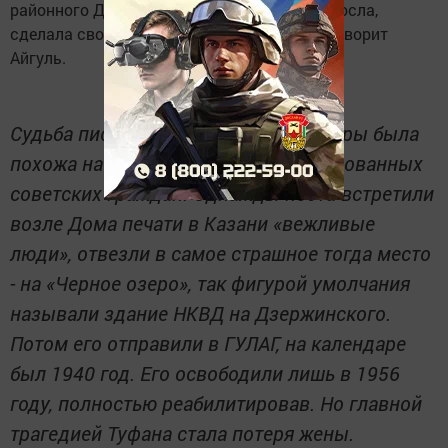
районного Дома культуры, в которой я выросла,
сделала свои первые творческие шаги», - говорит
Айгуль.
Судьба писателя татарской литературы была
похожа на судьбы тысячи репрессированных
советских граждан. Однажды поэта встретили
возле Дома печати в Казани «вежливые
люди», отвезли в самое страшное тогда место
- на «Черное озеро», так фигурой умолчания
называли здание НКВД на Дзержинского.
Потом его отправили в ГУЛАГ, на календаре
был 1940 год. Его освободили лишь в 1956
году, полностью реабилитировав. Но главной
трагедией Туфана стала потеря жены.