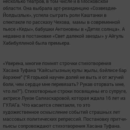
несколько театров, в том числе и в Московской
области. Она выбрала арт-резиденцию «Созвездие-
Йолдызлык», успела сыграть роли Каштанки в
спектакле по рассказу Чехова, мамы в современной
пьесе «Кеды», бабушки Антоновны в «Детях солнца». А
недавно в постановке «Свет далекой звезды» у Айгуль
Хабибуллиной была премьера.
«Уверена, многие помнят строчки стихотворения
Хасана Туфана “Кайсыгызның кулы җылы, бэйлисе бар
йорэкне” (“Я горькой научен долей не выть и от жгучей
боли, чем сердце мне перевязать? Рукав оторвать мне,
что ли?”). Стихотворные строки посвящены его супруге,
актрисе Луизе Салиаскаровой, которая ждала 16 лет из
ГУЛАГа. Что касается спектакля, то это
художественное осмысление событий страшных лет
массовых политических репрессий. Постановку притчи-
пьесы сопровождают стихотворения Хасана Туфана.