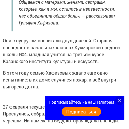
Общаемся с матерями, женами, сестрами,
которые, как и мы, остались в неизвестности,
нас объединила общая боль», — рассказывает
Гульфия Хафизова.
Они с супругом воспитали двух дочерей. Старшая
преподает в начальных классах Кукморской средней
школы №4, младшая учится на третьем курсе
Казанского института культуры и искусств.
В этом году семью Хафизовых ждало еще одно
испытание: в их доме случился пожар, и всё внутри
выгорело дотла.
Подписывайтесь на наш Телеграм
27 февраля текущего года. День начался как обычно.
Подписаться
Проснулись, собрались на работу... Всё шло своим
чередом. Ни намека на беду, которая ждала впереди.