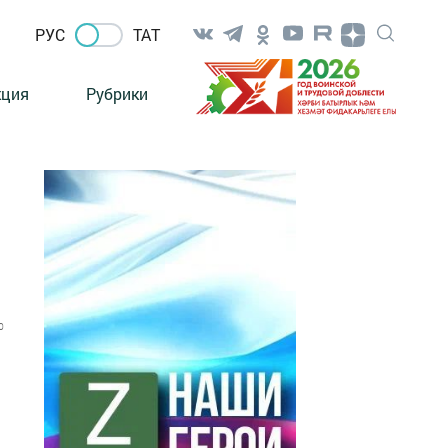
РУС
ТАТ
кция
Рубрики
0