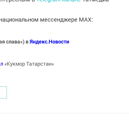
в национальном мессенджере MАХ:
ая слава») в
Яндекс.Новости
ал
«Кукмор Татарстан»