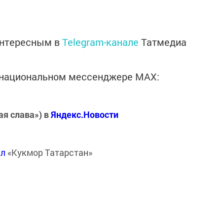
интересным в
Telegram-канале
Татмедиа
в национальном мессенджере MАХ:
ая слава») в
Яндекс.Новости
ал
«Кукмор Татарстан»