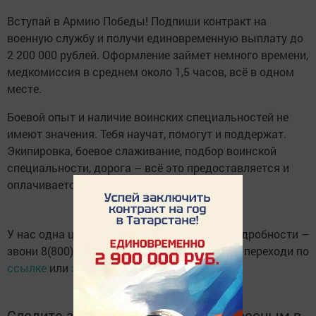
Вступай в Армию Победы! Подпиши контракт на
военную службу и получи единовременную выплату до
2 200 000 рублей. Оформление займет немного времени,
медкомиссия в среднем около 1,5 часов, всё в одном
месте.
Боевой опыт и наличие воинских специальностей не
имеют значения. Тебя научат, помогут и поддержат.
Экипировка, боевое слаживание, подбор воинской
специальности, дорога – всё это предоставляется и
оплачивается.
У нас одна цель – Победа! Чтобы узнать подробности –
звони 8(800) 222-59-00 или 8 (84364) 2-61-06, переходи по
ссылке
или
заполни анкету
Следите за самым важным и интересным в