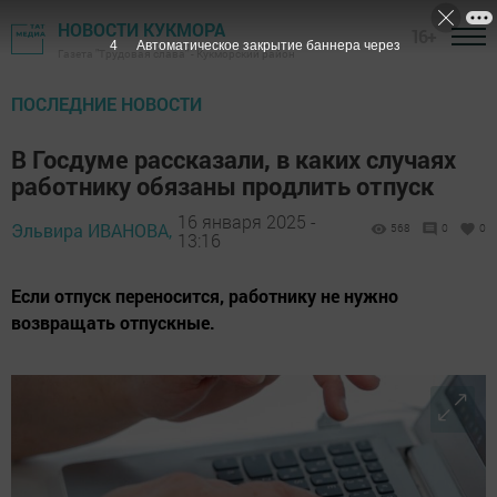
НОВОСТИ КУКМОРА
16+
2
Автоматическое закрытие баннера через
Газета "Трудовая слава" - Кукморский район
ПОСЛЕДНИЕ НОВОСТИ
В Госдуме рассказали, в каких случаях
работнику обязаны продлить отпуск
16 января 2025 -
Эльвира ИВАНОВА,
568
0
0
13:16
Если отпуск переносится, работнику не нужно
возвращать отпускные.