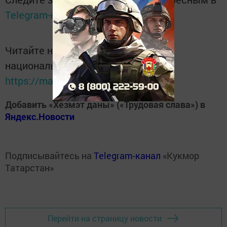
Telegram-канале
Татмедиа
Читайте новости Татарстана в
национальном мессенджере MАХ:
https://max.ru/tatmedia
Добавить «Хезмэт даны» («Трудовая слава») в
Яндекс.Новости
Подписывайтесь на
Telegram-канал
«Кукмор
Татарстан»
Перейти на страницу новости