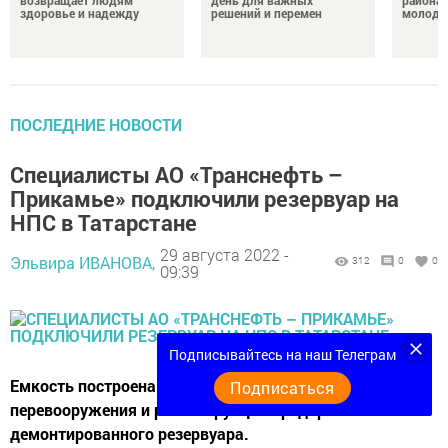
возвращает людям
день для важных
района 
здоровье и надежду
решений и перемен
молодо
ПОСЛЕДНИЕ НОВОСТИ
Специалисты АО «Транснефть –
Прикамье» подключили резервуар на
НПС в Татарстане
29 августа 2022 -
Эльвира ИВАНОВА,
312
0
0
09:39
Подписывайтесь на наш Телеграм
Емкость построена в рамках программы технического
Подписаться
перевооружения и реконструкции предприятия взамен
демонтированного резервуара.