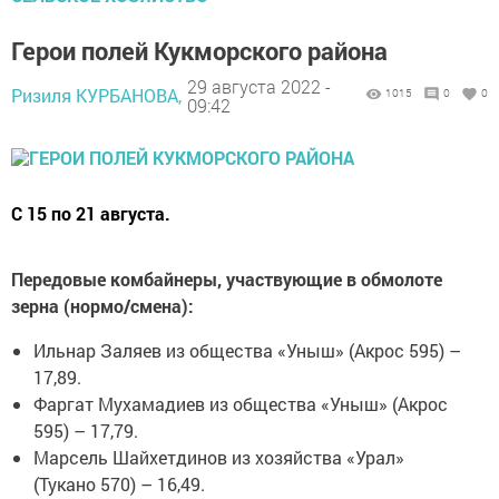
Герои полей Кукморского района
29 августа 2022 -
Ризиля КУРБАНОВА,
1015
0
0
09:42
С 15 по 21 августа.
Передовые комбайнеры, участвующие в обмолоте
зерна (нормо/смена):
Ильнар Заляев из общества «Уныш» (Акрос 595) –
17,89.
Фаргат Мухамадиев из общества «Уныш» (Акрос
595) – 17,79.
Марсель Шайхетдинов из хозяйства «Урал»
(Тукано 570) – 16,49.