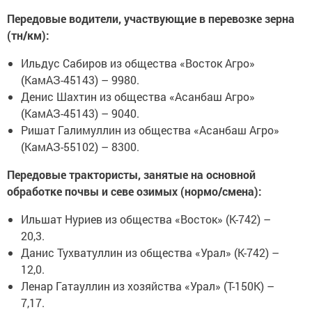
Передовые водители, участвующие в перевозке зерна
(тн/км):
Ильдус Сабиров из общества «Восток Агро»
(КамАЗ-45143) – 9980.
Денис Шахтин из общества «Асанбаш Агро»
(КамАЗ-45143) – 9040.
Ришат Галимуллин из общества «Асанбаш Агро»
(КамАЗ-55102) – 8300.
Передовые трактористы, занятые на основной
обработке почвы и севе озимых (нормо/смена):
Ильшат Нуриев из общества «Восток» (К-742) –
20,3.
Данис Тухватуллин из общества «Урал» (К-742) –
12,0.
Ленар Гатауллин из хозяйства «Урал» (Т-150К) –
7,17.