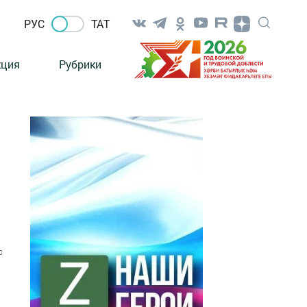
РУС
ТАТ
кция
Рубрики
0