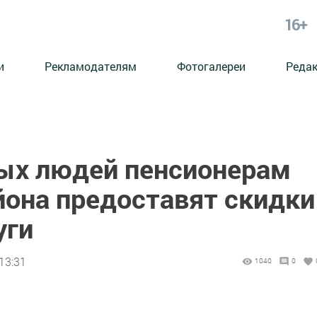
16+
и
Рекламодателям
Фотогалереи
Реда
ых людей пенсионерам
йона предоставят скидки
уги
13:31
1040
0