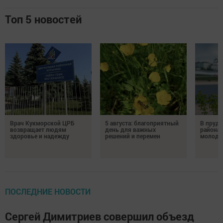
Топ 5 новостей
Врач Кукморской ЦРБ
5 августа: благоприятный
В пруду
возвращает людям
день для важных
района 
здоровье и надежду
решений и перемен
молодо
ПОСЛЕДНИЕ НОВОСТИ
Сергей Димитриев совершил объезд