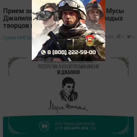
Прием заявок на премию имени Мусы
Джалиля: возможности для молодых
творцов в Татарстане
2 октября 2024 -
Гулия НИГМАТУЛЛИНА,
475
0
0
10:04