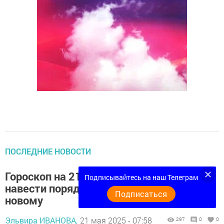
ПОСЛЕДНИЕ НОВОСТИ
Гороскоп на 21 мая: Девам нужно
Подписывайтесь на наш Телеграм
навести порядок, Водолеи открыты к
Подписаться
новому
Эльвира ИВАНОВА,
21 мая 2025 - 07:58
297
0
0