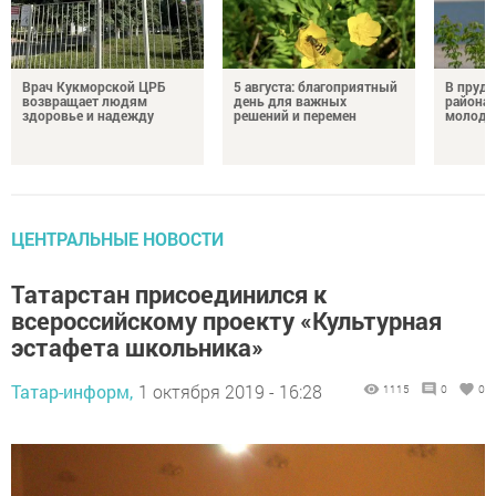
Врач Кукморской ЦРБ
5 августа: благоприятный
В пруду
возвращает людям
день для важных
района 
здоровье и надежду
решений и перемен
молодо
ЦЕНТРАЛЬНЫЕ НОВОСТИ
Татарстан присоединился к
всероссийскому проекту «Культурная
эстафета школьника»
Татар-информ,
1 октября 2019 - 16:28
1115
0
0