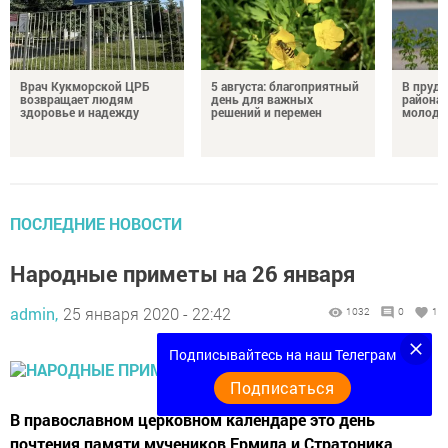
Врач Кукморской ЦРБ
5 августа: благоприятный
В пруду
возвращает людям
день для важных
района 
здоровье и надежду
решений и перемен
молодо
ПОСЛЕДНИЕ НОВОСТИ
Народные приметы на 26 января
admin,
25 января 2020 - 22:42
1032
0
1
Подписывайтесь на наш Телеграм
Подписаться
В православном церковном календаре это день
почтения памяти мучеников Ермила и Стратоника.