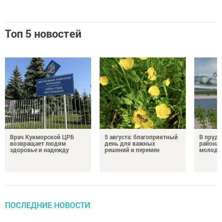
Топ 5 новостей
Врач Кукморской ЦРБ
5 августа: благоприятный
В пруду
возвращает людям
день для важных
района 
здоровье и надежду
решений и перемен
молодо
ПОСЛЕДНИЕ НОВОСТИ