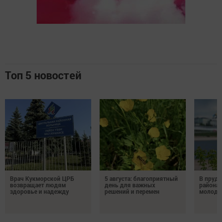
Топ 5 новостей
Врач Кукморской ЦРБ
5 августа: благоприятный
В пруду
возвращает людям
день для важных
района 
здоровье и надежду
решений и перемен
молодо