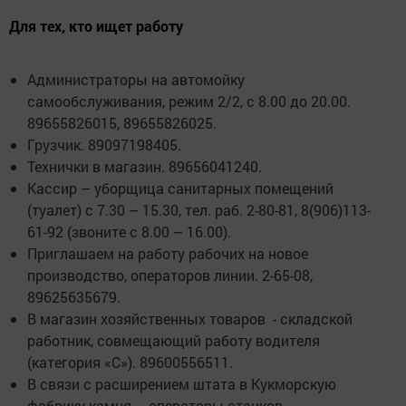
Для тех, кто ищет работу
Администраторы на автомойку
самообслуживания, режим 2/2, с 8.00 до 20.00.
89655826015, 89655826025.
Грузчик. 89097198405.
Технички в магазин. 89656041240.
Кассир – уборщица санитарных помещений
(туалет) с 7.30 – 15.30, тел. раб. 2-80-81, 8(906)113-
61-92 (звоните с 8.00 – 16.00).
Приглашаем на работу рабочих на новое
производство, операторов линии. 2-65-08,
89625635679.
В магазин хозяйственных товаров - складской
работник, совмещающий работу водителя
(категория «С»). 89600556511.
В связи с расширением штата в Кукморскую
фабрику камня – операторы станков.