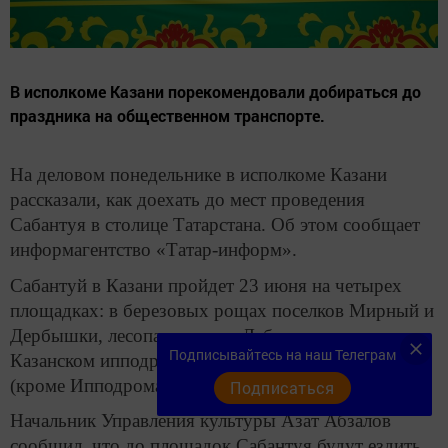
В исполкоме Казани порекомендовали добираться до
праздника на общественном транспорте.
На деловом понедельнике в исполкоме Казани
рассказали, как доехать до мест проведения
Сабантуя в столице Татарстана. Об этом сообщает
информагентство «Татар-информ».
Сабантуй в Казани пройдет 23 июня на четырех
площадках: в березовых рощах поселков Мирный и
Дербышки, лесопарке озера Лебяжье и на
Подписывайтесь на наш Телеграм
Казанском ипподроме. Праздник начнется в 9:30
(кроме Ипподрома).
Подписаться
Начальник Управления культуры Азат Абзалов
сообщил, что до площадок Сабантуя будут ездить