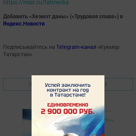
https://max.ru/tatmedia
Добавить «Хезмэт даны» («Трудовая слава») в
Яндекс.Новости
Подписывайтесь на
Telegram-канал
«Кукмор
Татарстан»
Перейти на страницу новости