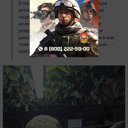
В первое время сын называл папой отцов
детей из детского сада. Знали бы вы, как
тогда разрывалось мое сердце?! Алмаз
не мог присутствовать ни на одном дне
рождении малыша, не видел его первые
шаги, не слышал первых слов. Мечтаем в мае
отметить четырехлетие сына всей семьей», —
сказала его жена Алсу.