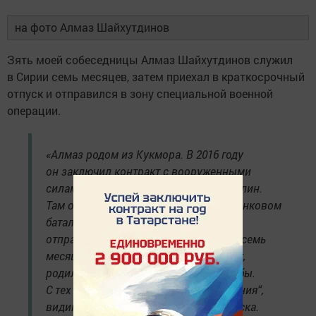
на фото Алмаз Шайхутдинов
Зять моей собеседницы Алмаз Шайхутдинов служил
в Сирии семь месяцев, затем приехал в краткосрочный
отпуск и отправился в зону специальной военной
операции.
«Алмаз родом из Кукмора. В 2016 году
он заключил контракт с вооруженными
силами России, и мы поехали на Сахалин.
Там он служил командиром танка в танковом
батальоне воинской части. Когда его
отправили в Сирию, сыну было всего семь
месяцев. Он — долгожданный ребенок,
родился через шесть лет после свадьбы.
С тех пор мы живем в режиме „ожидания“,
видимся с отцом лишь во время отпуска.