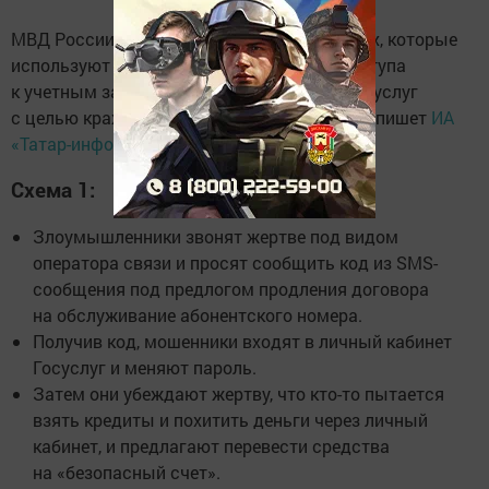
МВД России сообщило о двух новых схемах, которые
используют мошенники для получения доступа
к учетным записям россиян на портале Госуслуг
с целью кражи денежных средств. Об этом пишет
ИА
«Татар-информ»
со ссылкой на ТАСС.
Схема 1:
Злоумышленники звонят жертве под видом
оператора связи и просят сообщить код из SMS-
сообщения под предлогом продления договора
на обслуживание абонентского номера.
Получив код, мошенники входят в личный кабинет
Госуслуг и меняют пароль.
Затем они убеждают жертву, что кто-то пытается
взять кредиты и похитить деньги через личный
кабинет, и предлагают перевести средства
на «безопасный счет».