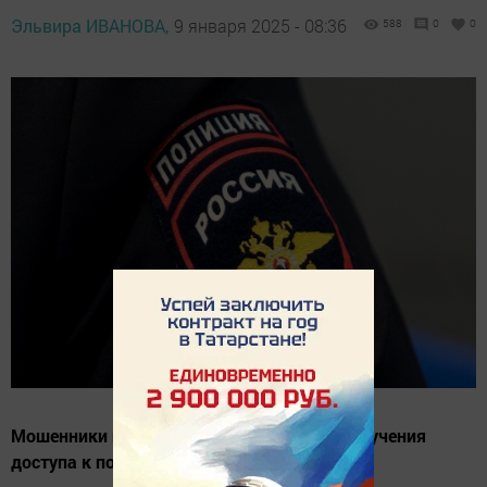
Эльвира ИВАНОВА,
9 января 2025 - 08:36
588
0
0
Мошенники используют две схемы для получения
доступа к порталу «Госуслуги».