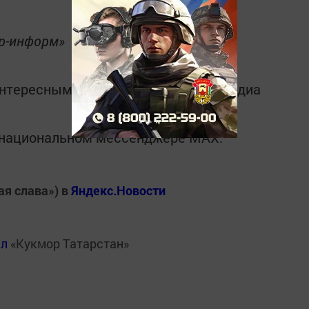
ор-информ»
интересным в
Telegram-канале
Татмедиа
в национальном мессенджере MАХ:
ая слава») в
Яндекс.Новости
ал
«Кукмор Татарстан»