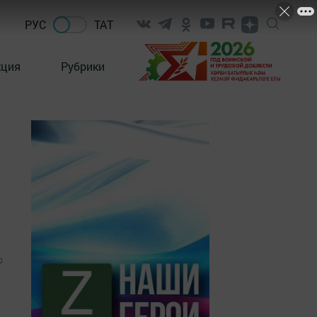
РУС
ТАТ
кция
Рубрики
0