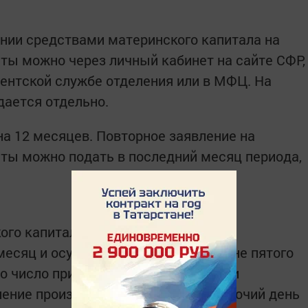
нии средствами материнского капитала на
ы можно через личный кабинет на сайте СФР,
лиентской службе отделения или в МФЦ. На
дается отдельно.
а 12 месяцев. Повторное заявление на
ты можно подать в последний месяц периода,
го капитала на детей до трех лет
есяц и осуществляется в Татарстане пятого
то число приходится на выходной или
ление производится в последний рабочий день